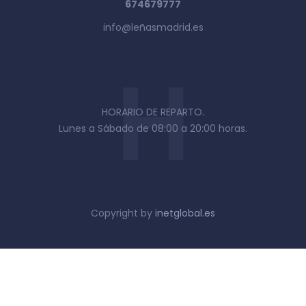
674679777
info@leñasmadrid.es
HORARIO DE REPARTO.
Lunes a Sábado de 08:00 a 20:00 horas.
Copyright by
inetglobal.es