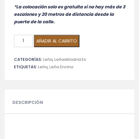
*La colocación solo es gratuita si no hay más de 3
escalones y 20 metros de distancia desde la
puerta de la calle.
Leña
AÑADIR AL CARRITO
de
encina
CATEGORÍAS:
Leña
,
LeñasMadrid.es
seca
ETIQUETAS:
Leña
,
Leña Encina
1
saca
+
Regalo
saco
DESCRIPCIÓN
Astillas
cantidad