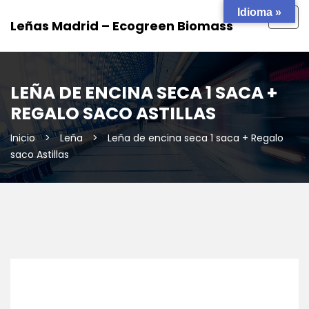
Idioma »
Togg
Leñas Madrid – Ecogreen Biomass
navig
LEÑA DE ENCINA SECA 1 SACA +
REGALO SACO ASTILLAS
Inicio
>
Leña
>
Leña de encina seca 1 saca + Regalo
saco Astillas