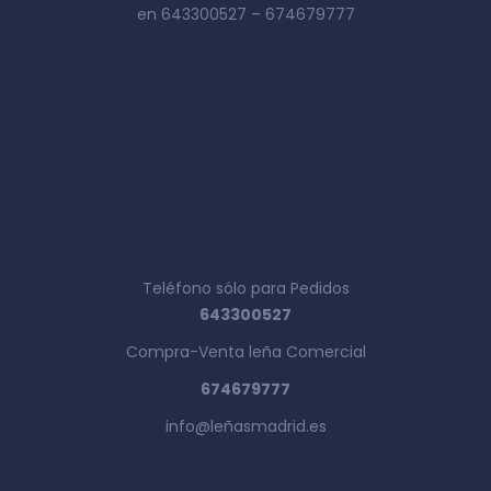
en 643300527 – 674679777
Teléfono sólo para Pedidos
643300527
Compra-Venta leña Comercial
674679777
info@leñasmadrid.es